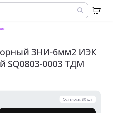
ТДМ
борный ЗНИ-6мм2 ИЭК
ый SQ0803-0003 ТДМ
Осталось:
80
шт