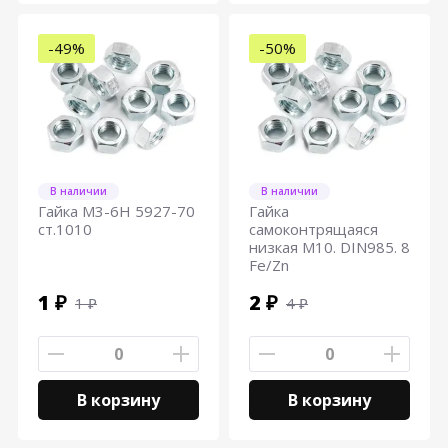
-49%
-50%
В наличии
В наличии
Гайка М3-6Н 5927-70
Гайка
ст.1010
самоконтрящаяся
низкая М10. DIN985. 8
Fe/Zn
1 ₽
2 ₽
1 ₽
4 ₽
В корзину
В корзину