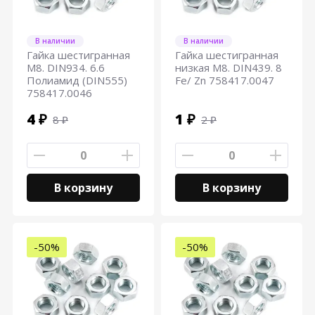
В наличии
В наличии
Гайка шестигранная
Гайка шестигранная
М8. DIN934. 6.6
низкая М8. DIN439. 8
Полиамид (DIN555)
Fe/ Zn 758417.0047
758417.0046
4 ₽
1 ₽
8 ₽
2 ₽
В корзину
В корзину
-50%
-50%