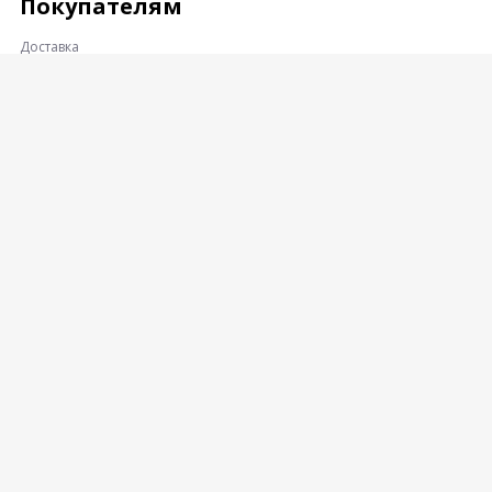
Покупателям
Доставка
Оплата
Гарантии и возврат
Контакты
Адрес:
360001, КАБАРДИНО-БАЛКАРСКАЯ РЕСПУБЛИКА, Г.О.
НАЛЬЧИК, Г. НАЛЬЧИК, УЛ. ПРОМЫШЛЕННЫЙ ПРОЕЗД
8-Й, ВЛД. 16
© Enegrylong Copyright Все права защищены
Политика конфиденциальности