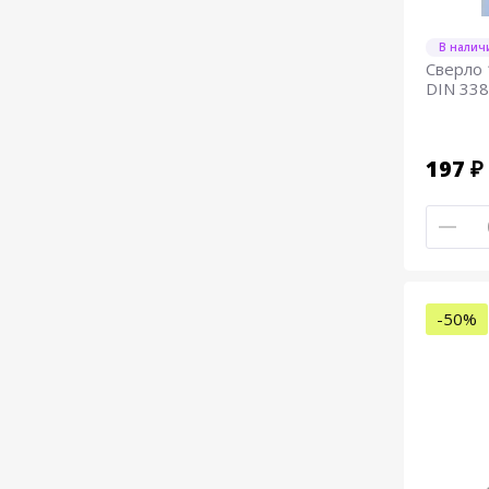
В налич
Сверло 
DIN 338
197 ₽
-50%