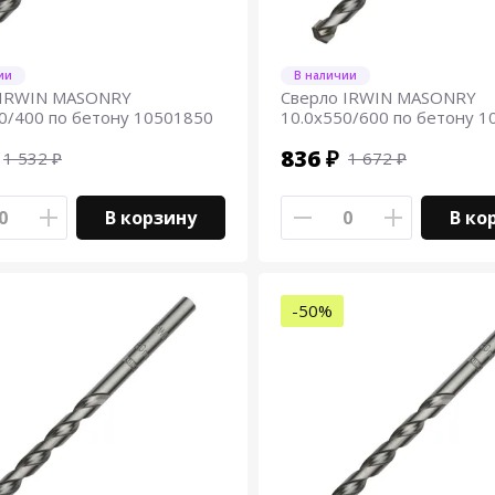
ии
В наличии
 IRWIN MASONRY
Сверло IRWIN MASONRY
0/400 по бетону 10501850
10.0х550/600 по бетону 
836 ₽
1 532 ₽
1 672 ₽
В корзину
В ко
-50%