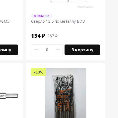
В наличии
 Р6М5
Сверло 12.5 по металлу ВИЗ
134 ₽
267 ₽
рзину
В корзину
-50%