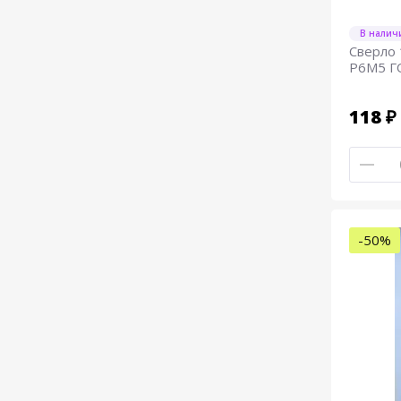
В налич
Сверло 
Р6М5 Г
118 ₽
-50%