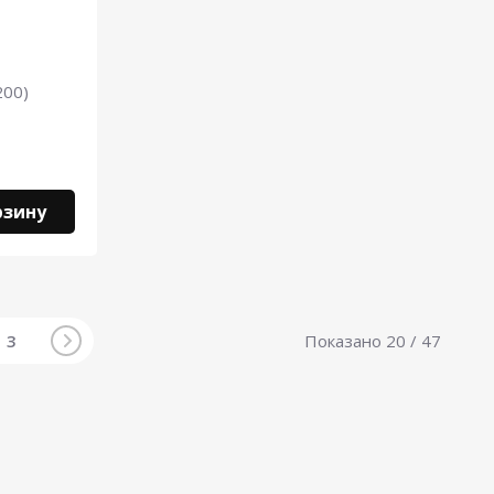
200)
рзину
3
Показано
20
/ 47