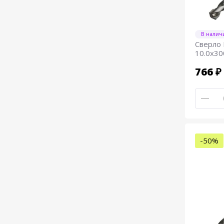
В налич
Сверло
10.0х30
766 ₽
-50%