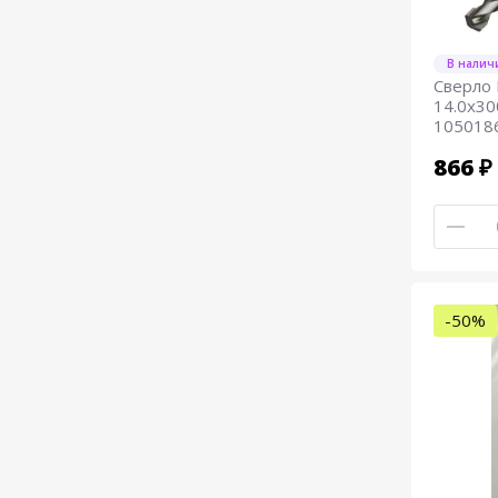
В налич
Сверло
14.0х30
105018
866 ₽
-50%