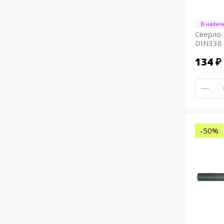
В налич
Сверло 
DIN338
134 ₽
-50%