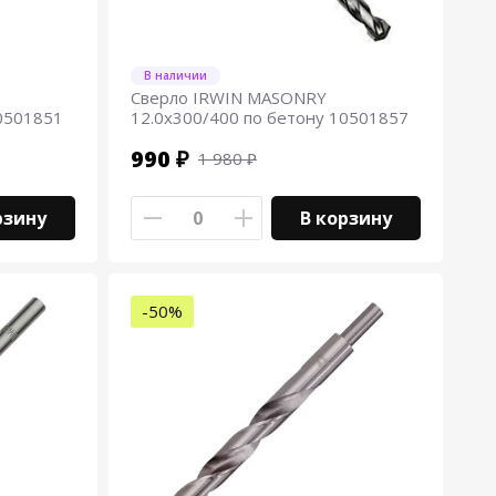
В наличии
Сверло IRWIN MASONRY
10501851
12.0х300/400 по бетону 10501857
990 ₽
1 980 ₽
рзину
В корзину
-50%