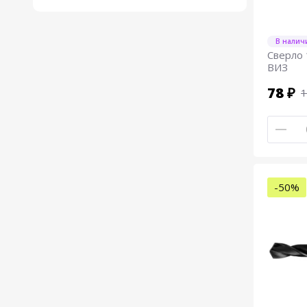
В налич
Сверло 
ВИЗ
78 ₽
1
-50%