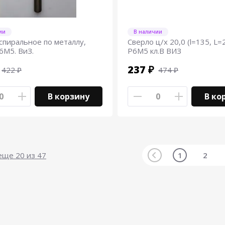
ии
В наличии
спиральное по металлу,
Сверло ц/х 20,0 (l=135, L=
6М5. ВиЗ.
Р6М5 кл.В ВИЗ
237 ₽
422 ₽
474 ₽
В корзину
В ко
 еще
20
из 47
1
2