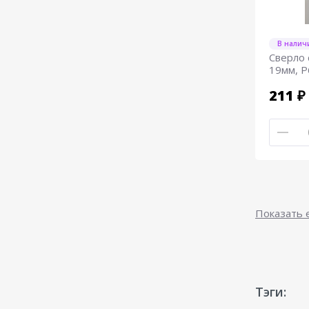
В налич
Сверло 
19мм, Р
211 ₽
Показать
Тэги: