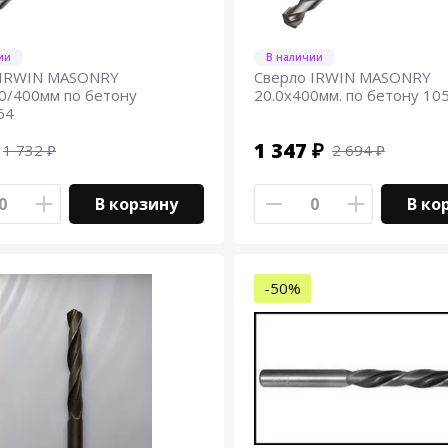
ии
В наличии
 IRWIN MASONRY
Сверло IRWIN MASONRY
0/400мм по бетону
20.0х400мм. по бетону 10
64
1 347 ₽
1 732 ₽
2 694 ₽
В корзину
В ко
-50%