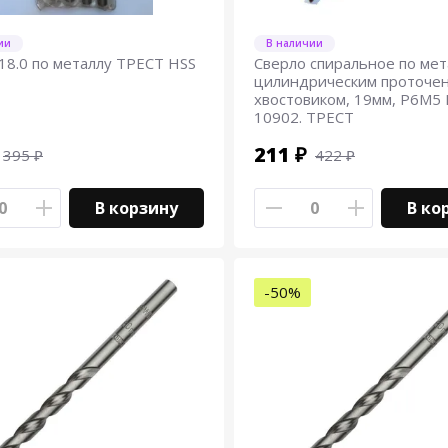
ии
В наличии
18.0 по металлу ТРЕСТ HSS
Сверло спиральное по мет
цилиндрическим проточе
хвостовиком, 19мм, Р6М5
10902. ТРЕСТ
211 ₽
395 ₽
422 ₽
В корзину
В ко
-50%