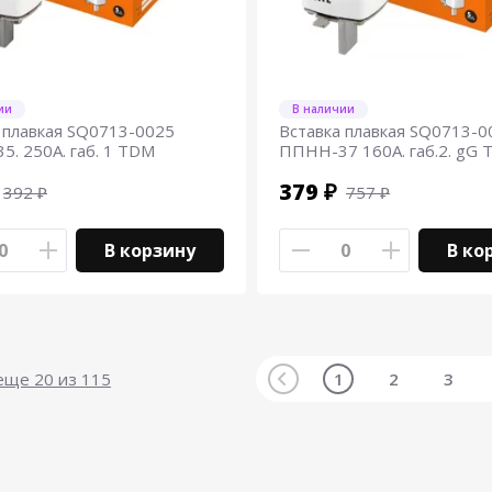
ии
В наличии
 плавкая SQ0713-0025
Вставка плавкая SQ0713-0
. 250А. габ. 1 TDM
ППНН-37 160А. габ.2. gG
379 ₽
392 ₽
757 ₽
В корзину
В ко
 еще
20
из 115
1
2
3