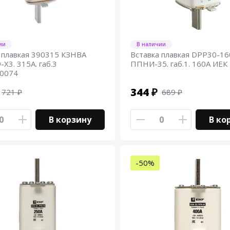
ии
В наличии
 плавкая 390315 КЗНВА
Вставка плавкая DPP30-16
Х3. 315А. габ.3
ППНИ-35. габ.1. 160А ИЕК
.0074
344 ₽
721 ₽
689 ₽
В корзину
В ко
-50%