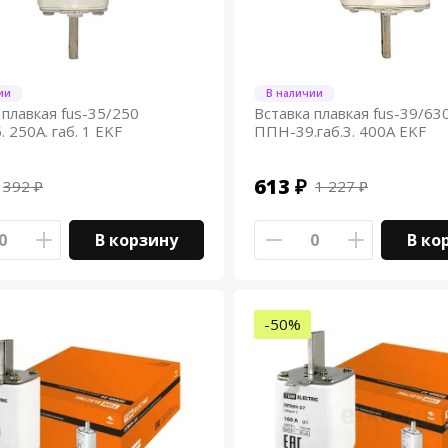
ии
В наличии
 плавкая fus-35/250
Вставка плавкая fus-39/63
 250А. габ. 1 EKF
ППН-39.габ.3. 400А EKF
613 ₽
392 ₽
1 227 ₽
В корзину
В ко
-50%