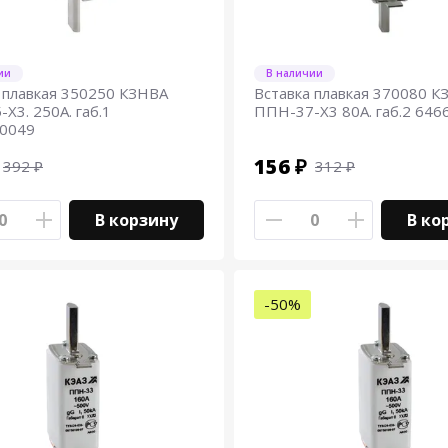
ии
В наличии
 плавкая 350250 КЗНВА
Вставка плавкая 370080 К
Х3. 250А. габ.1
ППН-37-Х3 80А. габ.2 646
.0049
156 ₽
392 ₽
312 ₽
В корзину
В ко
-50%