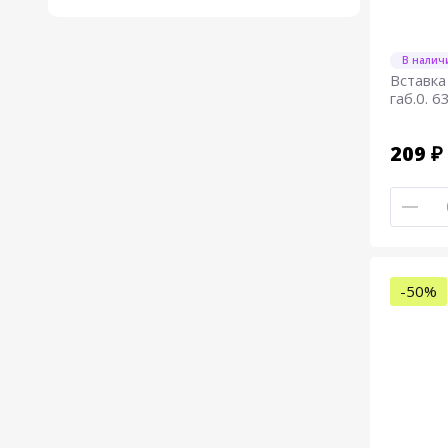
В налич
Вставка
габ.0. 
209 ₽
-50%