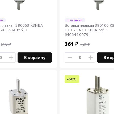
ии
В наличии
 плавкая 390063 КЗНВА
Вставка плавкая 390100 К
Х3. 63А. габ. 3
ППН-39-Х3. 100А. габ.3
646644.0079
361 ₽
518 ₽
721 ₽
В корзину
В ко
-50%