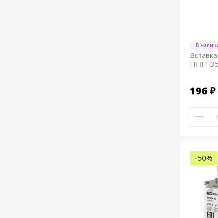
В налич
Вставка
ППН-35.
196 ₽
-50%