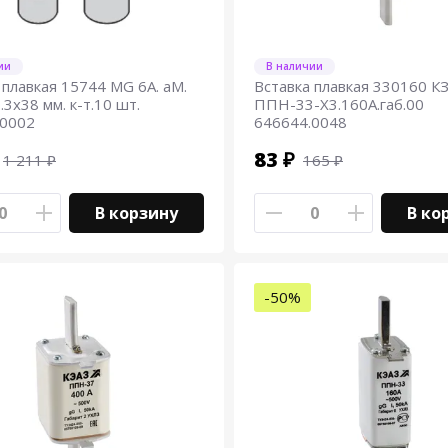
ии
В наличии
 плавкая 15744 MG 6А. aM.
Вставка плавкая 330160 К
.3х38 мм. к-т.10 шт.
ППН-33-Х3.160А.габ.00
.0002
646644.0048
83 ₽
1 211 ₽
165 ₽
В корзину
В ко
-50%