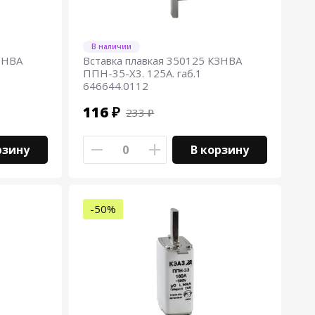
В наличии
ЗНВА
Вставка плавкая 350125 КЗНВА
ППН-35-Х3. 125А. габ.1
646644.0112
116 ₽
233 ₽
рзину
В корзину
-50%