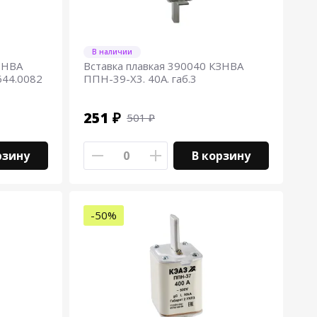
В наличии
ЗНВА
Вставка плавкая 390040 КЗНВА
644.0082
ППН-39-Х3. 40А. габ.3
251 ₽
501 ₽
рзину
В корзину
-50%