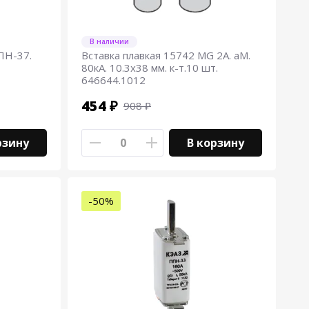
В наличии
ПН-37.
Вставка плавкая 15742 MG 2А. aM.
80кА. 10.3х38 мм. к-т.10 шт.
646644.1012
454 ₽
908 ₽
рзину
В корзину
-50%