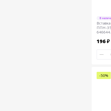
В налич
Вставка
ППН-35-
646644
196 ₽
-50%