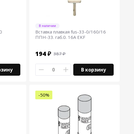
В наличии
0
Вставка плавкая fus-33-0/160/16
ППН-33. габ.0. 16А EKF
194 ₽
387 ₽
рзину
В корзину
-50%