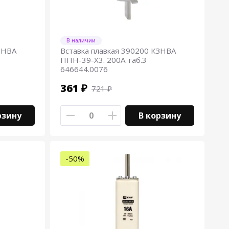
В наличии
ЗНВА
Вставка плавкая 390200 КЗНВА
ППН-39-Х3. 200А. габ.3
646644.0076
361 ₽
721 ₽
рзину
В корзину
-50%