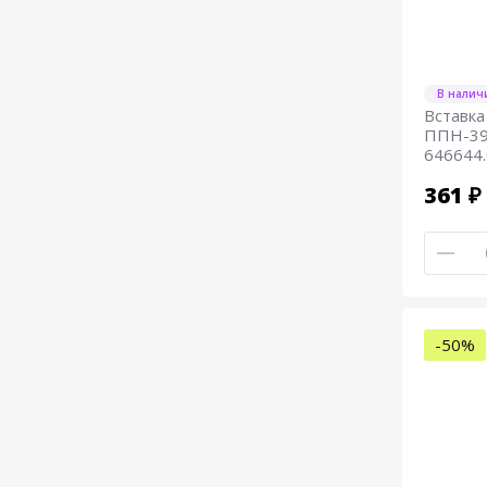
В налич
Вставка
ППН-39-
646644
361 ₽
-50%