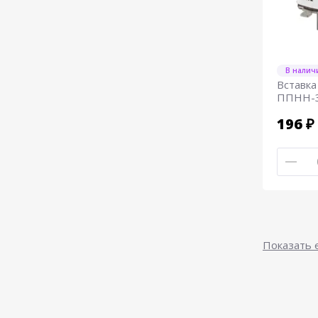
В налич
Вставка
ППНН-35
196 ₽
Показать