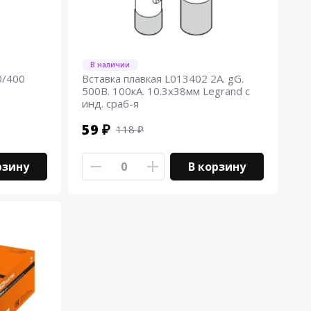
В наличии
0/400
Вставка плавкая L013402 2А. gG.
500В. 100кА. 10.3х38мм Legrand с
инд. сраб-я
59 ₽
118 ₽
рзину
В корзину