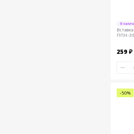
В налич
Вставка
ППН-39-
259 ₽
-50%