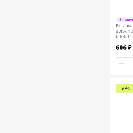
В налич
Вставка
80кА. 10
646644
606 ₽
-50%