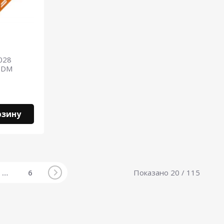
028
 TDM
рзину
…
6
Показано
20
/ 115