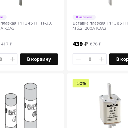
ии
В наличии
 плавкая 111345 ППН-33.
Вставка плавкая 111385 П
63А КЭАЗ
габ.2. 200А КЭАЗ
439 ₽
417 ₽
878 ₽
В корзину
В ко
-50%