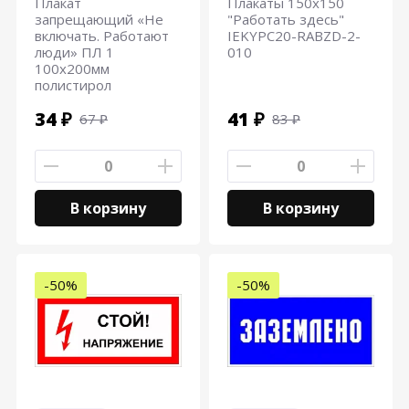
Плакат
Плакаты 150х150
запрещающий «Не
"Работать здесь"
включать. Работают
IEKYPC20-RABZD-2-
люди» ПЛ 1
010
100х200мм
полистирол
34 ₽
41 ₽
67 ₽
83 ₽
В корзину
В корзину
-50%
-50%