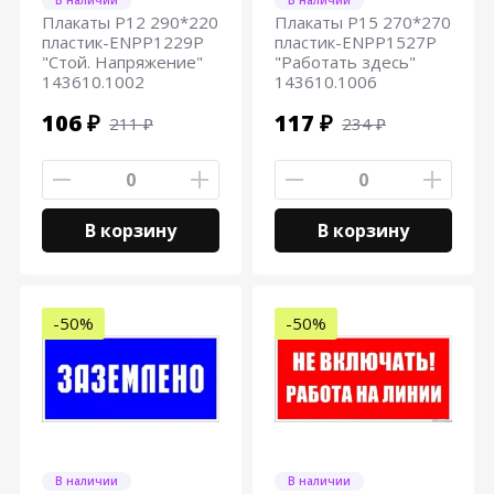
В наличии
В наличии
Плакаты Р12 290*220
Плакаты Р15 270*270
пластик-ENPP1229P
пластик-ENPP1527P
"Стой. Напряжение"
"Работать здесь"
143610.1002
143610.1006
106 ₽
117 ₽
211 ₽
234 ₽
В корзину
В корзину
-50%
-50%
В наличии
В наличии