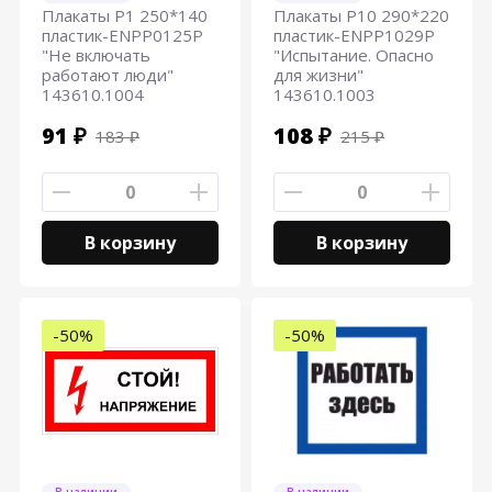
Плакаты Р1 250*140
Плакаты Р10 290*220
пластик-ENPP0125P
пластик-ENPP1029P
"Не включать
"Испытание. Опасно
работают люди"
для жизни"
143610.1004
143610.1003
91 ₽
108 ₽
183 ₽
215 ₽
В корзину
В корзину
-50%
-50%