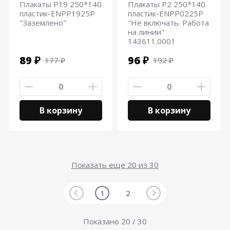
Плакаты Р19 250*140
Плакаты Р2 250*140
пластик-ENPP1925P
пластик-ENPP0225P
"Заземлено"
"Не включать. Работа
на линии"
143611.0001
89 ₽
96 ₽
177 ₽
192 ₽
В корзину
В корзину
Показать еще
20
из 30
1
2
Показано
20
/ 30