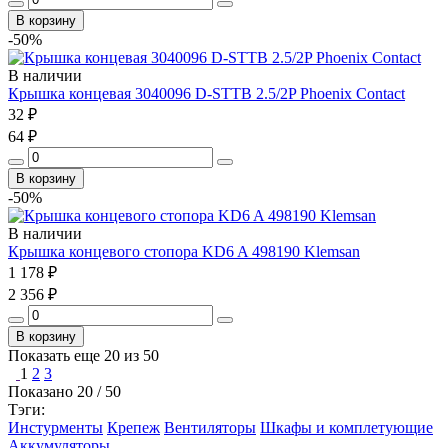
В корзину
-50%
В наличии
Крышка концевая 3040096 D-STTB 2.5/2P Phoenix Contact
32 ₽
64 ₽
В корзину
-50%
В наличии
Крышка концевого стопора KD6 A 498190 Klemsan
1 178 ₽
2 356 ₽
В корзину
Показать еще
20
из 50
1
2
3
Показано
20
/ 50
Тэги:
Инстурменты
Крепеж
Вентиляторы
Шкафы и комплетующие
Аккумуляторы