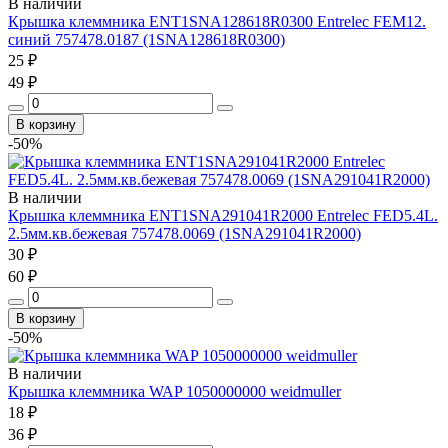
В наличии
Крышка клеммника ENT1SNA128618R0300 Entrelec FEM12.
синий 757478.0187 (1SNA128618R0300)
25 ₽
49 ₽
В корзину
-50%
В наличии
Крышка клеммника ENT1SNA291041R2000 Entrelec FED5.4L.
2.5мм.кв.бежевая 757478.0069 (1SNA291041R2000)
30 ₽
60 ₽
В корзину
-50%
В наличии
Крышка клеммника WAP 1050000000 weidmuller
18 ₽
36 ₽