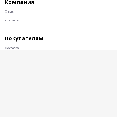
Компания
О нас
Контакты
Покупателям
Доставка
Оплата
Гарантии и возврат
Контакты
Адрес:
360001, КАБАРДИНО-БАЛКАРСКАЯ РЕСПУБЛИКА, Г.О.