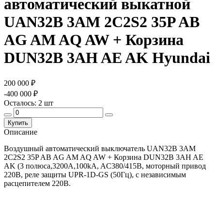
автоматический выкатной
UAN32B 3AM 2C2S2 35P AB
AG AM AQ AW + Корзина
DUN32B 3AH AE AK Hyundai
200 000 ₽
-400 000 ₽
Осталось:
2
шт
Купить
Описание
Воздушный автоматический выключатель UAN32B 3AM
2C2S2 35P AB AG AM AQ AW + Корзина DUN32B 3AH AE
AK (3 полюса,3200А,100kA, AC380/415В, моторный привод
220В, реле защиты UPR-1D-GS (50Гц), с независимым
расцепителем 220В.