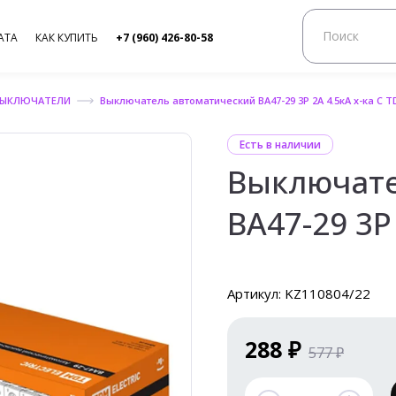
АТА
КАК КУПИТЬ
+7 (960) 426-80-58
ВЫКЛЮЧАТЕЛИ
Выключатель автоматический ВА47-29 3Р 2А 4.5кА х-ка С 
Есть в наличии
Выключате
ВА47-29 3Р
Артикул: KZ110804/22
288 ₽
577 ₽