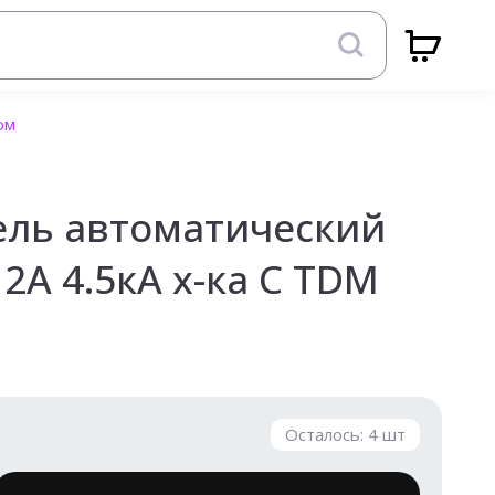
TDM
ль автоматический
 2А 4.5кА х-ка С TDM
Осталось:
4
шт