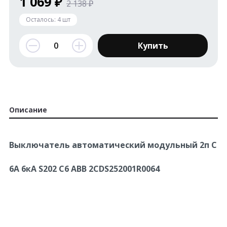
1 069 ₽
2 138 ₽
Осталось:
4
шт
Купить
Описание
Выключатель автоматический модульный 2п C
6А 6кА S202 C6 ABB 2CDS252001R0064