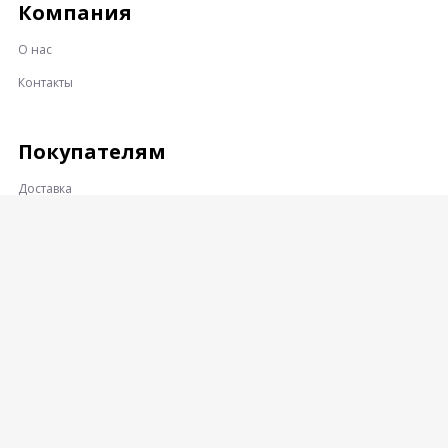
Компания
О нас
Контакты
Покупателям
Доставка
Оплата
Гарантии и возврат
Контакты
Адрес:
360001, КАБАРДИНО-БАЛКАРСКАЯ РЕСПУБЛИКА, Г.О.