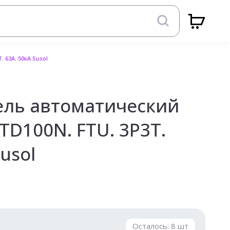
 63А. 50кА Susol
ль автоматический
TD100N. FTU. 3P3T.
usol
Осталось:
8
шт