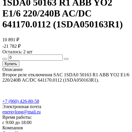
1SDA0 50163 R1 ABB YO2
E1/6 220/240B AC/DC
641170.0112 (1SDA050163R1)
10 891 ₽
-21 782 ₽
Осталось:
2
шт
Купить
Описание
Второе реле отключения SAC 1SDA0 50163 R1 ABB YO2 E1/6
220/240B AC/DC 641170.0112 (1SDA050163R1).
+7 (960) 426-80-58
Электронная почта
energylong@mail.ru
Время работы:
c 9:00 до 18:00
Компания