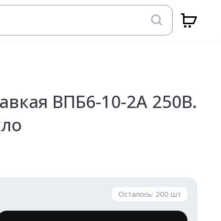
авкая ВПБ6-10-2А 250В.
кло
Осталось:
200
шт