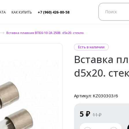
АТА
КАК КУПИТЬ
+7 (960) 426-80-58
Вставка плавкая ВПБ6-10-2А 250В. d5x20. стекло
Есть в наличии
Вставка пл
d5x20. сте
Артикул: KZ030303/6
5 ₽
11 ₽