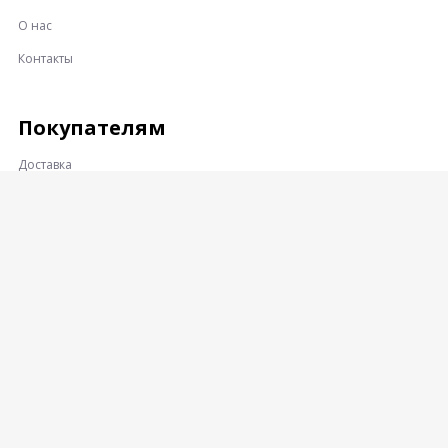
О нас
Контакты
Покупателям
Доставка
Оплата
Гарантии и возврат
Контакты
Адрес:
360001, КАБАРДИНО-БАЛКАРСКАЯ РЕСПУБЛИКА, Г.О.
НАЛЬЧИК, Г. НАЛЬЧИК, УЛ. ПРОМЫШЛЕННЫЙ ПРОЕЗД