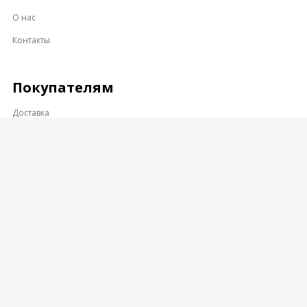
О нас
Контакты
Покупателям
Доставка
Оплата
Гарантии и возврат
Контакты
Адрес:
360001, КАБАРДИНО-БАЛКАРСКАЯ РЕСПУБЛИКА, Г.О.
НАЛЬЧИК, Г. НАЛЬЧИК, УЛ. ПРОМЫШЛЕННЫЙ ПРОЕЗД