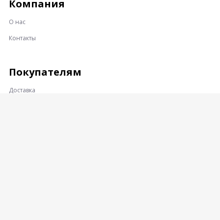
Компания
О нас
Контакты
Покупателям
Доставка
Оплата
Гарантии и возврат
Контакты
Адрес:
360001, КАБАРДИНО-БАЛКАРСКАЯ РЕСПУБЛИКА, Г.О.