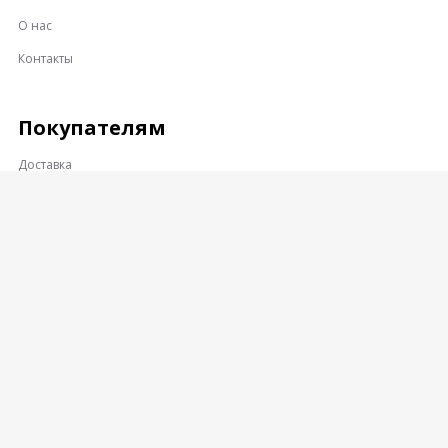
О нас
Контакты
Покупателям
Доставка
Оплата
Гарантии и возврат
Контакты
Адрес:
360001, КАБАРДИНО-БАЛКАРСКАЯ РЕСПУБЛИКА, Г.О.
НАЛЬЧИК, Г. НАЛЬЧИК, УЛ. ПРОМЫШЛЕННЫЙ ПРОЕЗД