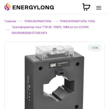
Главная
ТРАНСФОРМАТОРЫ
ТРАНСФОРМАТОРЫ ТОКА
Трансформатор тока ТТИ-60. 1000/5. 10ВА кл.точ.0.5 ИЭК
IEKU050402028 671200.0474
-50%