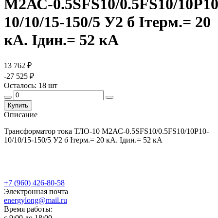
М2АС-0.5SFS10/0.5FS10/10P10
10/10/15-150/5 У2 б Iтерм.= 20
кА. Iдин.= 52 кА
13 762 ₽
-27 525 ₽
Осталось:
18
шт
Купить
Описание
Трансформатор тока ТЛО-10 М2АС-0.5SFS10/0.5FS10/10P10-
10/10/15-150/5 У2 б Iтерм.= 20 кА. Iдин.= 52 кА
+7 (960) 426-80-58
Электронная почта
energylong@mail.ru
Время работы:
c 9:00 до 18:00