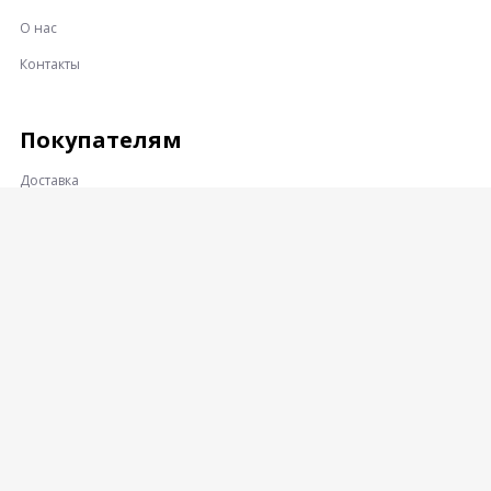
О нас
Контакты
Покупателям
Доставка
Оплата
Гарантии и возврат
Контакты
Адрес:
360001, КАБАРДИНО-БАЛКАРСКАЯ РЕСПУБЛИКА, Г.О.
НАЛЬЧИК, Г. НАЛЬЧИК, УЛ. ПРОМЫШЛЕННЫЙ ПРОЕЗД