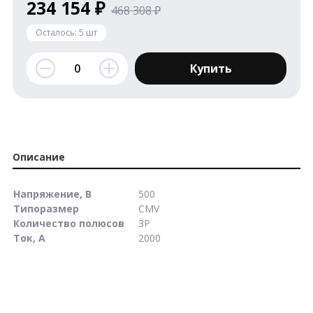
234 154 ₽
468 308 ₽
Осталось:
5
шт
Купить
Описание
Напряжение, В
500
Типоразмер
CMV
Количество полюсов
3P
Ток, А
2000