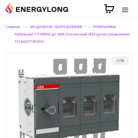
Главная
МОДУЛЬНОЕ ОБОРУДОВАНИЕ
РУБИЛЬНИКИ
Рубильник ОТ200Е03 до 200А 3-полюсный (без ручки управления)
1SCA022712R1010
-50%