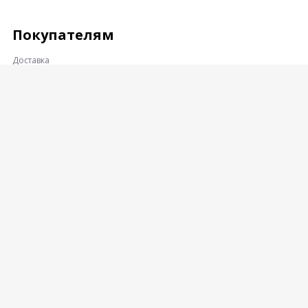
Покупателям
Доставка
Оплата
Гарантии и возврат
Контакты
Адрес:
360001, КАБАРДИНО-БАЛКАРСКАЯ РЕСПУБЛИКА, Г.О.
НАЛЬЧИК, Г. НАЛЬЧИК, УЛ. ПРОМЫШЛЕННЫЙ ПРОЕЗД
8-Й, ВЛД. 16
© Enegrylong Copyright Все права защищены