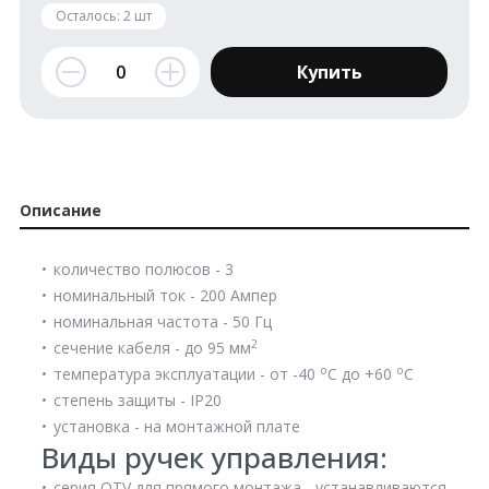
Осталось:
2
шт
Купить
Описание
количество полюсов - 3
номинальный ток - 200 Aмпер
номинальная частота - 50 Гц
2
сечение кабеля - до 95 мм
о
о
температура эксплуатации - от -40
С до +60
С
степень защиты - IP20
установка - на монтажной плате
Виды ручек управления:
серия OTV для прямого монтажа - устанавливаются