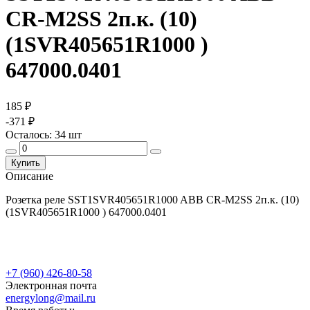
CR-M2SS 2п.к. (10)
(1SVR405651R1000 )
647000.0401
185 ₽
-371 ₽
Осталось:
34
шт
Купить
Описание
Розетка реле SST1SVR405651R1000 ABB CR-M2SS 2п.к. (10)
(1SVR405651R1000 ) 647000.0401
+7 (960) 426-80-58
Электронная почта
energylong@mail.ru