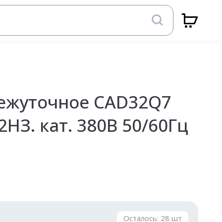
ежуточное CAD32Q7
НЗ. кат. 380В 50/60Гц
Осталось:
28
шт