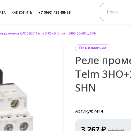
АТА
КАК КУПИТЬ
+7 (960) 426-80-58
ежуточное CAD32Q7 Telm 3НО+2НЗ. кат. 380В 50/60Гц SHN
Есть в наличии
Реле пром
Telm 3НО+2
SHN
Артикул: М14
3 267 ₽
6 535 ₽