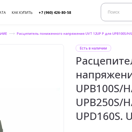
АТА
КАК КУПИТЬ
+7 (960) 426-80-58
АНИЕ
Расцепитель пониженного напряжения UVT 12UP P для UPB100S/H/L/X
Есть в наличии
Расцепите
напряжени
UPB100S/H/
UPB250S/H/
UPD160S. 