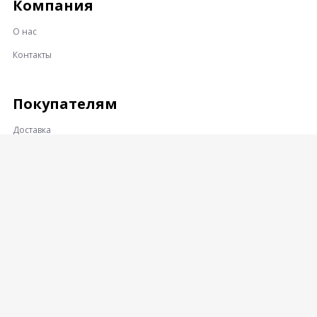
Компания
О нас
Контакты
Покупателям
Доставка
Оплата
Гарантии и возврат
Контакты
Адрес:
360001, КАБАРДИНО-БАЛКАРСКАЯ РЕСПУБЛИКА, Г.О.