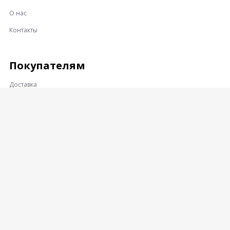
О нас
Контакты
Покупателям
Доставка
Оплата
Гарантии и возврат
Контакты
Адрес:
360001, КАБАРДИНО-БАЛКАРСКАЯ РЕСПУБЛИКА, Г.О.
НАЛЬЧИК, Г. НАЛЬЧИК, УЛ. ПРОМЫШЛЕННЫЙ ПРОЕЗД