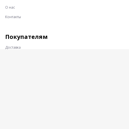
О нас
Контакты
Покупателям
Доставка
Оплата
Гарантии и возврат
Контакты
Адрес:
360001, КАБАРДИНО-БАЛКАРСКАЯ РЕСПУБЛИКА, Г.О.
НАЛЬЧИК, Г. НАЛЬЧИК, УЛ. ПРОМЫШЛЕННЫЙ ПРОЕЗД