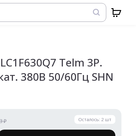
LC1F630Q7 Telm 3P.
 кат. 380В 50/60Гц SHN
Осталось:
2
шт
3 ₽