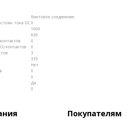
Винтовое соединение
стоян. тока DC
0
1000
630
 контактов
0
О) контактов
0
ктов
3
335
Нет
в
0
0
Да
0
ания
Покупателям