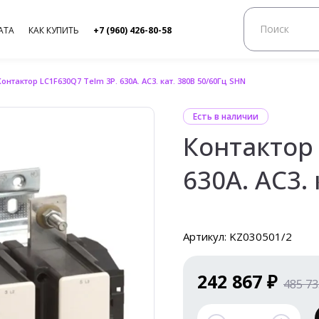
АТА
КАК КУПИТЬ
+7 (960) 426-80-58
Контактор LC1F630Q7 Telm 3P. 630А. АС3. кат. 380В 50/60Гц SHN
Есть в наличии
Контактор 
630А. АС3.
Артикул: KZ030501/2
242 867 ₽
485 73