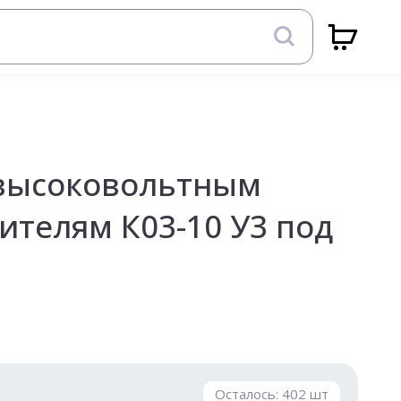
 высоковольтным
ителям К03-10 У3 под
Осталось:
402
шт