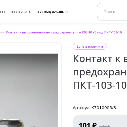
АТА
КАК КУПИТЬ
+7 (960) 426-80-58
Контакт к высоковольтным предохранителям К03-10 У3 под ПКТ-103-10
Есть в наличии
Контакт к
предохран
ПКТ-103-10
Артикул: KZ010905/3
101 ₽
203 ₽