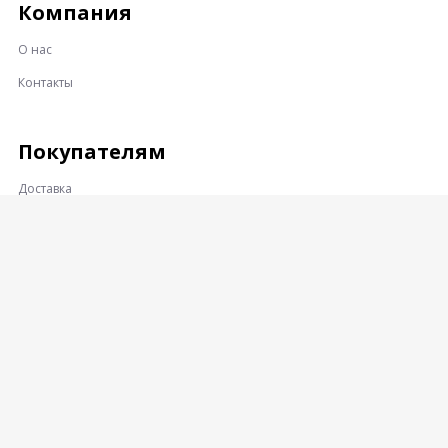
Компания
О нас
Контакты
Покупателям
Доставка
Оплата
Гарантии и возврат
Контакты
Адрес:
360001, КАБАРДИНО-БАЛКАРСКАЯ РЕСПУБЛИКА, Г.О.