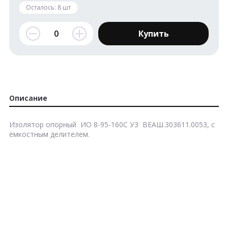
Осталось:
8
шт
Купить
Описание
Изолятор опорный ИО 8-95-160С У3 ВЕАШ.303611.0053, с
ёмкостным делителем.